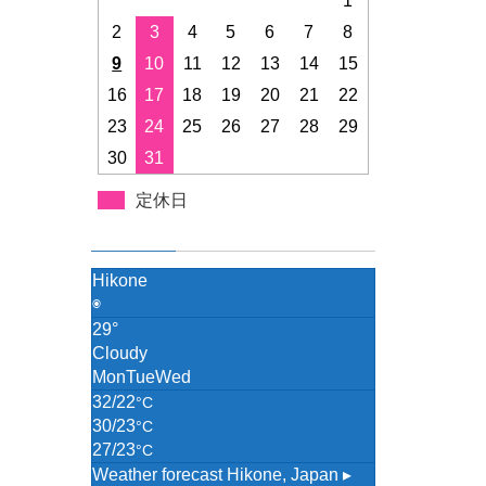
1
2
3
4
5
6
7
8
9
10
11
12
13
14
15
16
17
18
19
20
21
22
23
24
25
26
27
28
29
30
31
定休日
Hikone
◉
29°
Cloudy
Mon
Tue
Wed
32/22
°C
30/23
°C
27/23
°C
Weather forecast
Hikone, Japan ▸