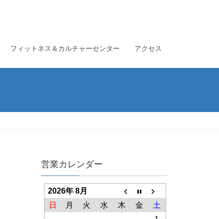
フィットネス＆カルチャーセンター
アクセス
営業カレンダー
2026年 8月
日
月
火
水
木
金
土