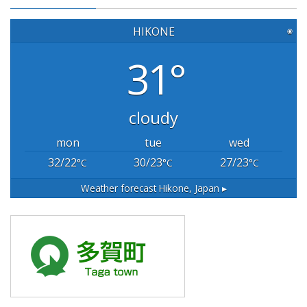
HIKONE
◉
31°
cloudy
mon
tue
wed
32/22
30/23
27/23
°C
°C
°C
Weather forecast
Hikone, Japan ▸