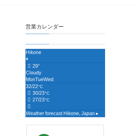
営業カレンダー
Hikone
◉
29°
Cloudy
Mon
Tue
Wed
32/22
°C
30/23
°C
27/23
°C
Weather forecast
Hikone, Japan ▸