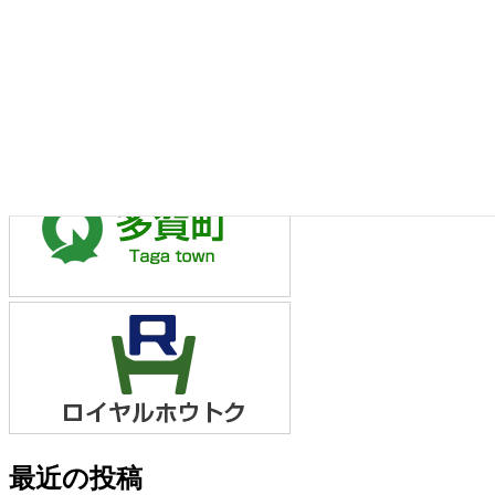
partly cloudy
fri
sat
sun
34/26
34/25
32/25
°C
°C
°C
Weather forecast
Hikone, Japan ▸
最近の投稿